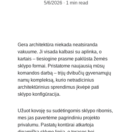
5/6/2026
1 min read
Gera architektūra niekada neatsiranda 
vakuume. Ji visada kalbasi su aplinka, o 
kartais – tiesiogine prasme paklūsta žemės 
sklypo formai. Pristatome naujausią mūsų 
komandos darbą – trijų dvibučių gyvenamųjų 
namų kompleksą, kurio netradicinius 
architektūrinius sprendimus įkvėpė pati 
sklypo konfigūracija.
Užuot kovoję su sudėtingomis sklypo ribomis, 
mes jas pavertėme pagrindiniu projekto 
privalumu. Pastatų kontūrai atkartoja 
dinamišką sklypo liniją, o terasos bei 