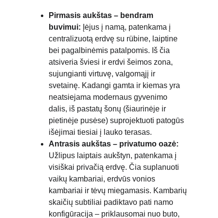
Pirmasis aukštas – bendram 
buvimui:
 Įėjus į namą, patenkama į 
centralizuotą erdvę su rübine, laiptine 
bei pagalbinėmis patalpomis. Iš čia 
atsiveria šviesi ir erdvi šeimos zona, 
sujungianti virtuvę, valgomąjį ir 
svetainę. Kadangi gamta ir kiemas yra 
neatsiejama modernaus gyvenimo 
dalis, iš pastatų šonų (šiaurinėje ir 
pietinėje pusėse) suprojektuoti patogūs 
išėjimai tiesiai į lauko terasas.
Antrasis aukštas – privatumo oazė:
Užlipus laiptais aukštyn, patenkama į 
visiškai privačią erdvę. Čia suplanuoti 
vaikų kambariai, erdvūs vonios 
kambariai ir tėvų miegamasis. Kambarių 
skaičių subtiliai padiktavo pati namo 
konfigūracija – priklausomai nuo buto, 