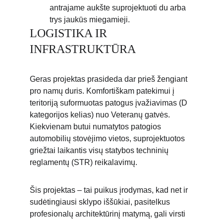
antrajame aukšte suprojektuoti du arba 
trys jaukūs miegamieji.
LOGISTIKA IR 
INFRASTRUKTŪRA
Geras projektas prasideda dar prieš žengiant 
pro namų duris. Komfortiškam patekimui į 
teritoriją suformuotas patogus įvažiavimas (D 
kategorijos kelias) nuo Veteranų gatvės. 
Kiekvienam butui numatytos patogios 
automobilių stovėjimo vietos, suprojektuotos 
griežtai laikantis visų statybos techninių 
reglamentų (STR) reikalavimų.
Šis projektas – tai puikus įrodymas, kad net ir 
sudėtingiausi sklypo iššūkiai, pasitelkus 
profesionalų architektūrinį matymą, gali virsti 