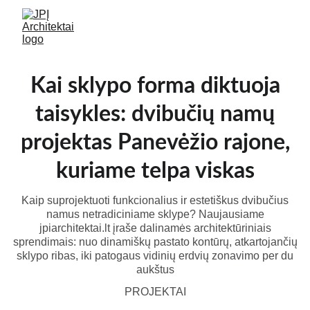
Kai sklypo forma diktuoja
taisykles: dvibučių namų
projektas Panevėžio rajone,
kuriame telpa viskas
Kaip suprojektuoti funkcionalius ir estetiškus dvibučius
namus netradiciniame sklype? Naujausiame
jpiarchitektai.lt įraše dalinamės architektūriniais
sprendimais: nuo dinamiškų pastato kontūrų, atkartojančių
sklypo ribas, iki patogaus vidinių erdvių zonavimo per du
aukštus
PROJEKTAI